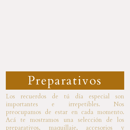
e
x
v
t
i
o
u
Preparativos
s
Los recuerdos de tú día especial son
importantes e irrepetibles. Nos
preocupamos de estar en cada momento.
Acá te mostramos una selección de los
preparativos, maquillaje, accesorios y