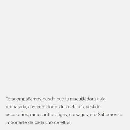
r
e
e
x
v
t
i
o
u
s
Te acompañamos desde que tu maquilladora esta
preparada, cubrimos todos tus detalles, vestido,
accesorios, ramo, anillos, ligas, corsages, etc. Sabemos lo
importante de cada uno de ellos.